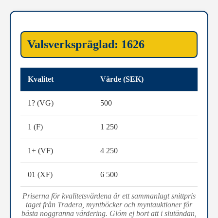
Valsverkspräglad: 1626
Kvalitet
Värde (SEK)
1? (VG)
500
1 (F)
1 250
1+ (VF)
4 250
01 (XF)
6 500
Priserna för kvalitetsvärdena är ett sammanlagt snittpris
taget från Tradera, myntböcker och myntauktioner för
bästa noggranna värdering. Glöm ej bort att i slutändan,