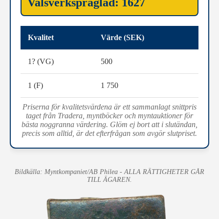
Valsverkspräglad: 1627
Kvalitet
Värde (SEK)
1? (VG)
500
1 (F)
1 750
Priserna för kvalitetsvärdena är ett sammanlagt snittpris
taget från Tradera, myntböcker och myntauktioner för
bästa noggranna värdering. Glöm ej bort att i slutändan,
precis som alltid, är det efterfrågan som avgör slutpriset.
Bildkälla: Myntkompaniet/AB Philea - ALLA RÄTTIGHETER GÅR
TILL ÄGAREN.