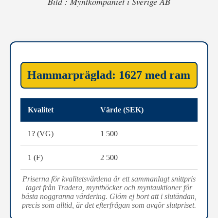
Bild : Myntkompaniet i Sverige AB
Hammarpräglad: 1627 med ram
Kvalitet
Värde (SEK)
1? (VG)
1 500
1 (F)
2 500
Priserna för kvalitetsvärdena är ett sammanlagt snittpris
taget från Tradera, myntböcker och myntauktioner för
bästa noggranna värdering. Glöm ej bort att i slutändan,
precis som alltid, är det efterfrågan som avgör slutpriset.