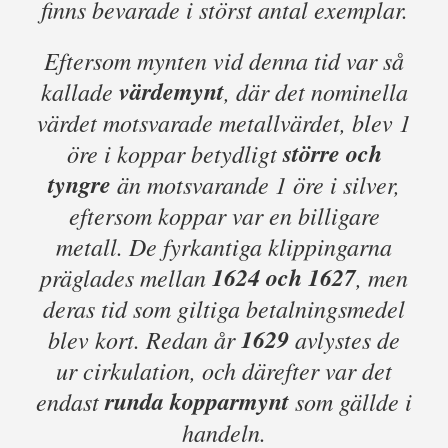
finns bevarade i störst antal exemplar.
Eftersom mynten vid denna tid var så
värdemynt
kallade
, där det nominella
värdet motsvarade metallvärdet, blev 1
större och
öre i koppar betydligt
tyngre
än motsvarande 1 öre i silver,
eftersom koppar var en billigare
metall. De fyrkantiga klippingarna
1624 och 1627
präglades mellan
, men
deras tid som giltiga betalningsmedel
1629
blev kort. Redan år
avlystes de
ur cirkulation, och därefter var det
runda kopparmynt
endast
som gällde i
handeln.