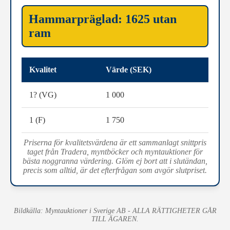
Hammarpräglad: 1625 utan
ram
Kvalitet
Värde (SEK)
1? (VG)
1 000
1 (F)
1 750
Priserna för kvalitetsvärdena är ett sammanlagt snittpris
taget från Tradera, myntböcker och myntauktioner för
bästa noggranna värdering. Glöm ej bort att i slutändan,
precis som alltid, är det efterfrågan som avgör slutpriset.
Bildkälla: Myntauktioner i Sverige AB - ALLA RÄTTIGHETER GÅR
TILL ÄGAREN.