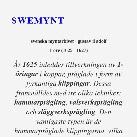
SWEMYNT
svenska myntarkivet - gustav ii adolf
1 öre
(1625 - 1627)
1625
1-
År
inleddes tillverkningen av
öringar
i koppar, präglade i form av
klippingar
fyrkantiga
. Dessa
framställdes med tre olika tekniker:
hammarprägling
valsverksprägling
,
släggverksprägling
och
. Den
vanligaste typen är de
hammarpräglade klippingarna, vilka