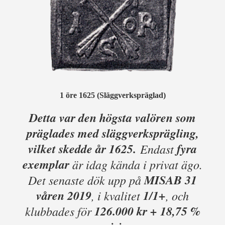
1 öre
1625 (Släggverkspräglad)
Detta var den högsta valören som
präglades med släggverks­prägling,
vilket skedde år 1625.
fyra
Endast
exemplar
är idag kända i privat ägo.
MISAB 31
Det senaste dök upp på
våren 2019
1/1+
, i kvalitet
, och
126.000 kr + 18,75 %
klubbades för