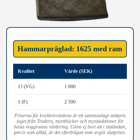
Hammarpräglad: 1625 med ram
Kvalitet
Värde (SEK)
1? (VG)
1 000
1 (F)
2 500
Priserna för kvalitetsvärdena är ett sammanlagt snittpris
taget från Tradera, myntböcker och myntauktioner för
bästa noggranna värdering. Glöm ej bort att i slutändan,
precis som alltid, är det efterfrågan som avgör slutpriset.