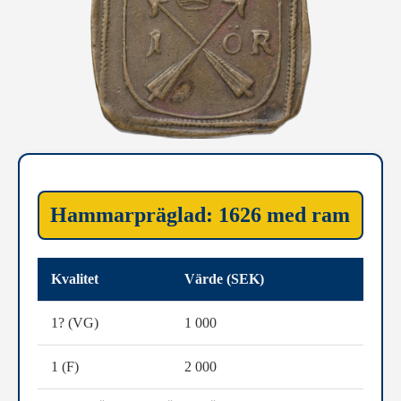
Hammarpräglad: 1626 med ram
Kvalitet
Värde (SEK)
1? (VG)
1 000
1 (F)
2 000