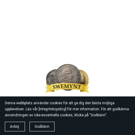
Denna webbplats använder cookies för att ge dig den bästa möjliga
upplevelsen. Läs vår [integritetspolicy] för mer information. För att godkänna
© 2026
Swemynt
användningen av icke-essentiella cookies, klicka på "Godkänn".
Avböj
Godkänn