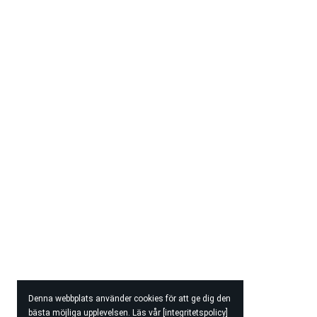
Denna webbplats använder cookies för att ge dig den
bästa möjliga upplevelsen. Läs vår [integritetspolicy]