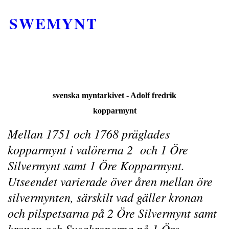
SWEMYNT
svenska myntarkivet - Adolf fredrik
kopparmynt
Mellan 1751 och 1768 präglades
kopparmynt i valörerna 2 och 1 Öre
Silvermynt samt 1 Öre Kopparmynt.
Utseendet varierade över åren mellan öre
silvermynten, särskilt vad gäller kronan
och pilspetsarna på 2 Öre Silvermynt samt
kronan och Sveakronorna på 1 Öre