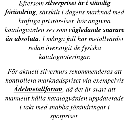
silverpriset är i ständig
Eftersom
förändring
, särskilt i dagens marknad med
kraftiga prisrörelser, bör angivna
vägledande snarare
katalogvärden ses som
än absoluta
. I många fall har metallvärdet
redan överstigit de fysiska
katalognoteringar.
För aktuell silverkurs rekommenderas att
kontrollera marknadspriset via exempelvis
Ädelmetallforum
, då det är svårt att
manuellt hålla katalogvärden uppdaterade
i takt med snabba förändringar i
spotpriset.