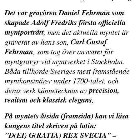
Det var gravören Daniel Fehrman som
skapade Adolf Fredriks första officiella
myntporträtt
, men det aktuella myntet är
Carl Gustaf
graverat av hans son,
Fehrman
, som tog över ansvaret för
myntgravyr vid myntverket i Stockholm.
Båda tillhörde Sveriges mest framstående
myntkonstnärer under 1700-talet, och
precision,
deras verk kännetecknas av
realism och klassisk elegans
.
På myntets åtsida (framsida) kan vi läsa
kungens titel skriven på latin:
"D(EI) G(RATIA) REX SVECIA" –