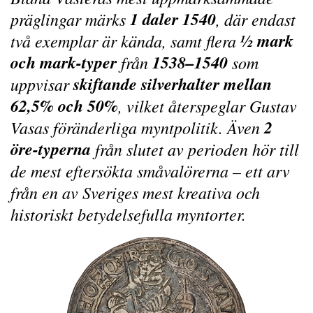
1 daler 1540
präglingar märks
, där endast
½ mark
två exemplar är kända, samt flera
och mark-typer
1538–1540
från
som
skiftande silverhalter mellan
uppvisar
62,5% och 50%
, vilket återspeglar Gustav
2
Vasas föränderliga myntpolitik. Även
öre-typerna
från slutet av perioden hör till
de mest eftersökta småvalörerna – ett arv
från en av Sveriges mest kreativa och
historiskt betydelsefulla myntorter.