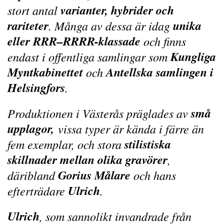
varianter, hybrider och
stort antal
rariteter
unika
. Många av dessa är idag
eller RRR–RRRR-klassade
och finns
Kungliga
endast i offentliga samlingar som
Myntkabinettet
Antellska samlingen i
och
Helsingfors
.
små
Produktionen i Västerås präglades av
upplagor,
vissa typer är kända i färre än
stilistiska
fem exemplar, och stora
skillnader mellan olika gravörer
,
Gorius Målare
däribland
och hans
Ulrich
efterträdare
.
Ulrich
, som sannolikt invandrade från