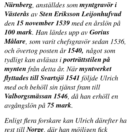
Nürnberg
myntgravör i
, anställdes som
Västerås
Sten Eriksson Leijonhufvud
av
15 november 1539
den
med en årslön på
100 mark
Gorius
. Han lärdes upp av
Målare
, som varit chefsgravör sedan 1536,
1540,
och övertog posten år
något som
porträttstilen på
tydligt kan avläsas i
mynten
myntverket
från detta år. När
flyttades till Svartsjö 1541
följde Ulrich
med och behöll sin tjänst fram till
Valborgsmässan 1546
, då han erhöll en
75 mark
avgångslön på
.
Enligt flera forskare kan Ulrich därefter ha
Norge
rest till
, där han möjligen fick