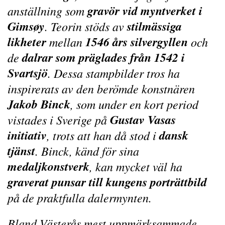
gravör vid myntverket i
anställning som
Gimsøy
stilmässiga
. Teorin stöds av
likheter
1546 års silvergyllen
mellan
och
dalrar som präglades från 1542 i
de
Svartsjö
. Dessa stampbilder tros ha
inspirerats av den berömde konstnären
Jakob Binck
, som under en kort period
Gustav Vasas
vistades i Sverige på
initiativ
dansk
, trots att han då stod i
tjänst
. Binck, känd för sina
medaljkonstverk
, kan mycket väl ha
graverat punsar till kungens porträttbild
på de praktfulla dalermynten.
Bland Västerås mest uppmärksammade