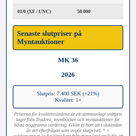
01/0 (XF / UNC)
50 000
Senaste slutpriser på
Myntauktioner
MK 36
2026
Slutpris: 7.400 SEK (+21%)
Kvalitet: 1+
Priserna för kvalitetsvärdena är ett sammanlagt snittpris
taget från Tradera, myntböcker och myntauktioner för
bästa noggranna värdering. Glöm ej bort att i slutändan
är det efterfrågan som avgör slutpriset. * =
auktionspriset är för lång bort från mina önskemål för att