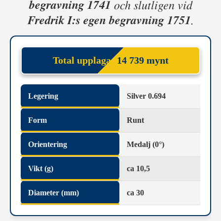
begravning 1741
och slutligen vid
Fredrik I:s egen begravning 1751
.
Total upplaga:
14 739 mynt
Legering
Silver 0.694
Form
Runt
Orientering
Medalj (0°)
Vikt (g)
ca 10,5
Diameter (mm)
ca 30