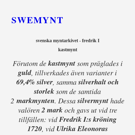
SWEMYNT
svenska myntarkivet - fredrik I
kastmynt
kastmynt
Förutom de
som präglades i
guld
, tillverkades även varianter i
69,4% silver
silverhalt och
, samma
storlek
som de samtida
markmynten
silvermynt
2
. Dessa
hade
2 mark
valören
och gavs ut vid tre
Fredrik I:s kröning
tillfällen: vid
1720
Ulrika Eleonoras
, vid