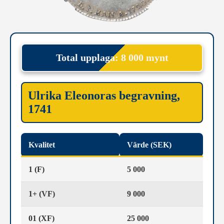
Total upplaga: 8 000 mynt
Ulrika Eleonoras begravning,
1741
Kvalitet
Värde (SEK)
1 (F)
5 000
1+ (VF)
9 000
01 (XF)
25 000