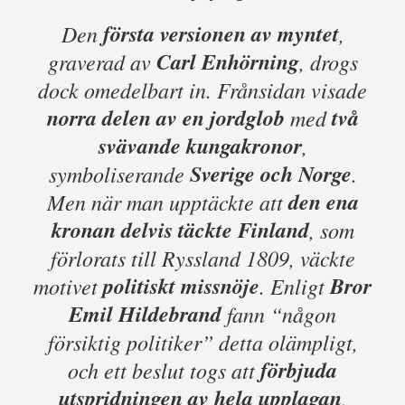
första versionen av myntet
Den
,
Carl Enhörning
graverad av
, drogs
dock omedelbart in. Frånsidan visade
norra delen av en jordglob
två
med
svävande kungakronor
,
Sverige och Norge
symboliserande
.
den ena
Men när man upptäckte att
kronan delvis täckte Finland
, som
förlorats till Ryssland 1809, väckte
politiskt missnöje
Bror
motivet
. Enligt
Emil Hildebrand
fann “någon
försiktig politiker” detta olämpligt,
förbjuda
och ett beslut togs att
utspridningen av hela upplagan
.