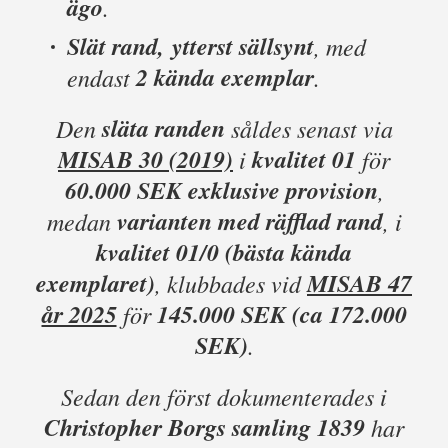
ägo
.
Slät rand,
ytterst sällsynt
, med
2 kända exemplar
endast
.
släta randen
Den
såldes senast via
MISAB 30 (2019)
kvalitet 01
i
för
60.000 SEK exklusive provision
,
varianten med räfflad rand
medan
, i
kvalitet 01/0 (bästa kända
exemplaret)
MISAB 47
, klubbades vid
år 2025
145.000 SEK (ca 172.000
för
SEK)
.
Sedan den först dokumenterades i
Christopher Borgs samling 1839
har