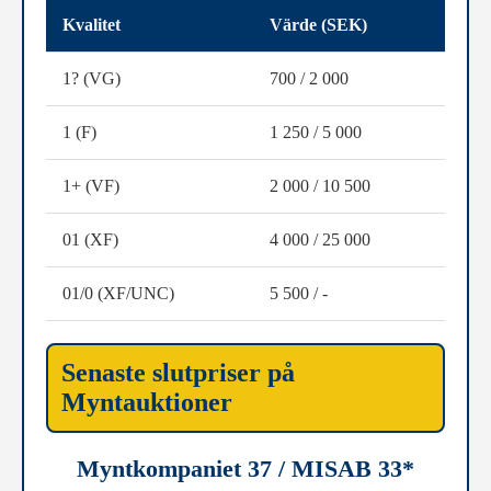
Kvalitet
Värde (SEK)
1? (VG)
700 / 2 000
1 (F)
1 250 / 5 000
1+ (VF)
2 000 / 10 500
01 (XF)
4 000 / 25 000
01/0 (XF/UNC)
5 500 / -
Senaste slutpriser på
Myntauktioner
Myntkompaniet 37 / MISAB 33*