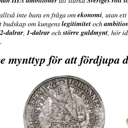
han III:s ambitioner
Sveriges roll 
att stärka
ekonomi
alltså inte bara en fråga om
, utan et
legitimitet
ambitio
t budskap om kungens
och
/2-dalrar
1-dalrar
större guldmynt
,
och
, hör i
.
e mynttyp för att fördjupa 