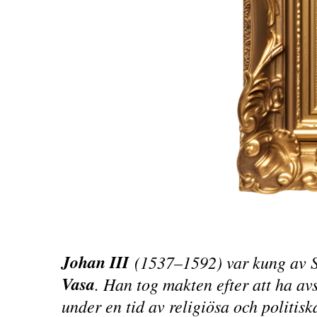
Johan III
(1537–1592) var kung av Sv
Vasa
. Han tog makten efter att ha av
under en tid av religiösa och politisk