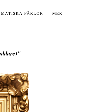
SMATISKA PÄRLOR
MER
yddare)
"