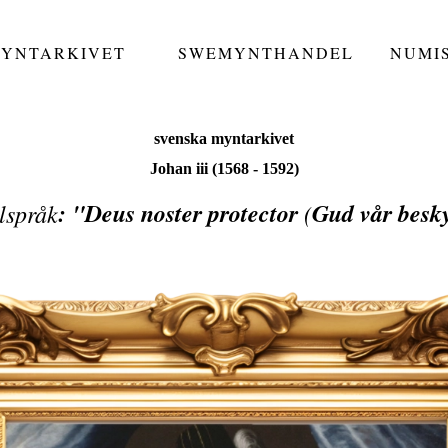
MYNTARKIVET
SWEMYNTHANDEL
NUMI
svenska myntarkivet
Johan iii (1568 - 1592)
: "Deus noster protector
Gud vår besk
lspråk
(