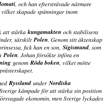
plomati
, och han eftersträvade närmare
, vilket skapade spänningar inom
kungamakten
k att stärka
och stabilisera
Polen
nder, särskilt
. Genom sitt äktenskap
Sigismund
prinsessa, fick han en son,
, som
Polen
h
. Johan försökte införa en
dning
Röda boken
genom
, vilket mötte
prästerskapet.
Ryssland
Nordiska
 med
under
verige kämpade för att stärka sin position
 försvagade ekonomin, men Sverige lyckades