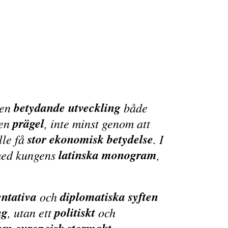
betydande utveckling
en
både
prägel
gen
, inte minst genom att
stor ekonomisk betydelse
lle få
. I
latinska monogram
 med kungens
,
entativa
diplomatiska syften
och
ng
politiskt
, utan ett
och