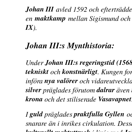
Johan III
avled 1592 och efterträdde
maktkamp
en
mellan Sigismund och 
IX
).
Johan III:s Mynthistoria:
Johan III:s regeringstid (156
Under
tekniskt
konstnärligt
och
. Kungen for
nya valörer
införa
och vidareutveckl
silver
dalrar
präglades förutom
även
krona
Vasavapnet
och det stiliserade
guld
praktfulla Gyllen
I
präglades
o
snarare än i inrikes cirkulation. Des