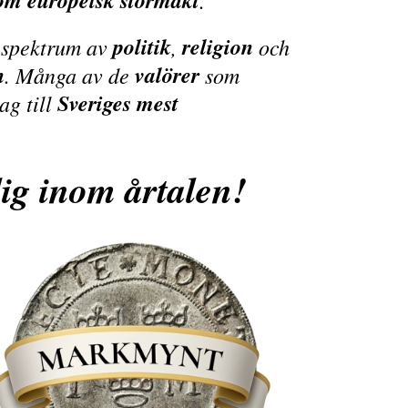
som europeisk stormakt
.
politik
religion
t spektrum av
,
och
n
valörer
. Många av de
som
Sveriges mest
dag till
dig inom årtalen!