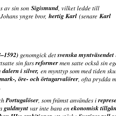
Sigismund
s av sin son
, vilket ledde till
hertig Karl
Karl
Johans yngre bror,
(senare
8–1592)
svenska myntväsendet
genomgick det
reformer
tsatte sin fars
men satte också sin e
dalern i silver,
a
en mynttyp som med tiden sku
mark-, öre- och örtugarvalörer
, ofta prydda
.
Portugalöser
repres
ch
, som främst användes i
guldmynt
ekonomisk tillgå
sa
var inte bara en