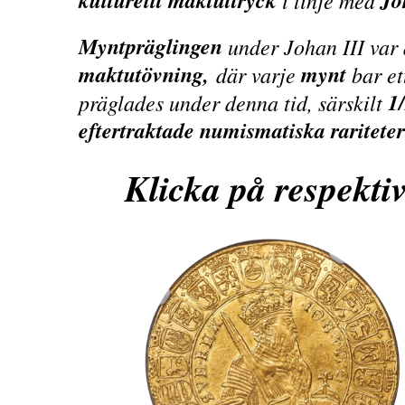
kulturellt maktuttryck
Jo
i linje med
Myntpräglingen
under Johan III var 
maktutövning,
mynt
där varje
bar et
1
präglades under denna tid, särskilt
eftertraktade numismatiska rariteter
Klicka på respektiv