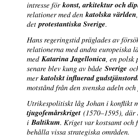
konst, arkitektur och di
intresse för
katolska världen
relationer med den
protestantiska Sverige
det
.
Hans regeringstid präglades av försö
relationerna med andra europeiska lä
Katarina Jagellonica
med
, en polsk 
Sverige
senare blev kung av både
oc
katolskt influerad gudstjänstor
mer
motstånd från den svenska adeln och 
Utrikespolitiskt låg Johan i konflikt
tjugofemårskriget
(1570–1595), där S
Baltikum
i
. Kriget var kostsamt och
behålla vissa strategiska områden.