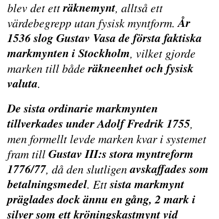
räknemynt
blev det ett
, alltså ett
År
värdebegrepp utan fysisk myntform.
1536 slog Gustav Vasa de första faktiska
markmynten i Stockholm
, vilket gjorde
räkneenhet och fysisk
marken till både
valuta
.
De sista ordinarie markmynten
tillverkades under Adolf Fredrik 1755
,
men formellt levde marken kvar i systemet
Gustav III:s stora myntreform
fram till
1776/77
avskaffades som
, då den slutligen
betalningsmedel
sista markmynt
. Ett
präglades dock ännu en gång, 2 mark i
silver som ett kröningskastmynt vid