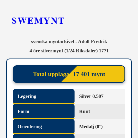
SWEMYNT
svenska myntarkivet - Adolf Fredrik
4 öre silvermynt (1/24 Riksdaler) 1771
Total upplaga:
17 401 mynt
Legering
Silver 0.507
Form
Runt
Orientering
Medalj (0°)