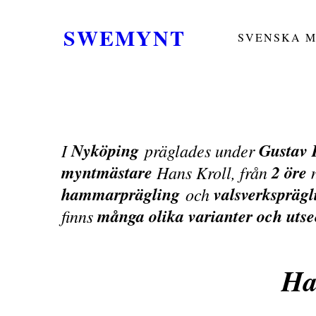
SWEMYNT
SVENSKA 
Nyköping
Gustav I
I
präglades under
myntmästare
2 öre
Hans Kroll, från
n
hammarprägling
valsverksprägl
och
många olika varianter och uts
finns
Ha