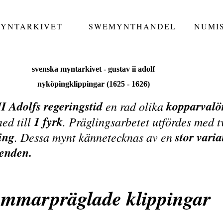
MYNTARKIVET
SWEMYNTHANDEL
NUMI
svenska myntarkivet - gustav ii adolf
nyköpingklippingar (1625 - 1626)
I Adolfs regeringstid
kopparvalö
en rad olika
1 fyrk
ed till
. Präglingsarbetet utfördes med t
ing
stor vari
. Dessa mynt kännetecknas av en
eenden.
mmarpräglade klippingar