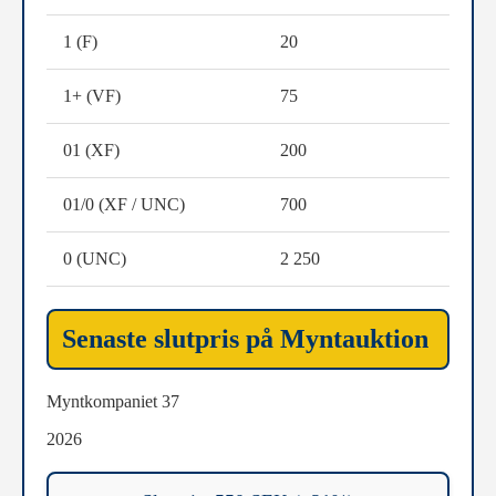
1 (F)
20
1+ (VF)
75
01 (XF)
200
01/0 (XF / UNC)
700
0 (UNC)
2 250
Senaste slutpris på Myntauktion
Myntkompaniet 37
2026