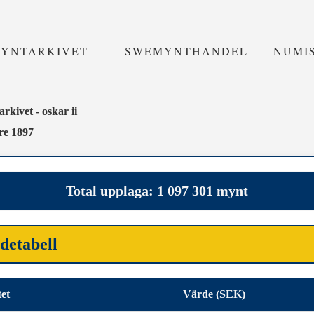
MYNTARKIVET
SWEMYNTHANDEL
NUMI
rkivet - oskar ii
re 1897
Total upplaga: 1 097 301 mynt
detabell
tet
Värde (SEK)