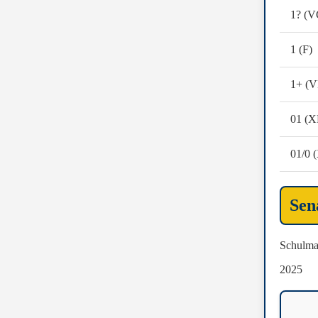
1? (V
1 (F)
1+ (V
01 (X
01/0 
Sen
Schulma
2025