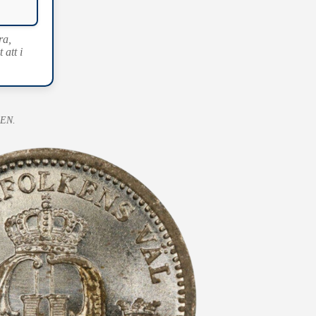
ra,
att i
REN.