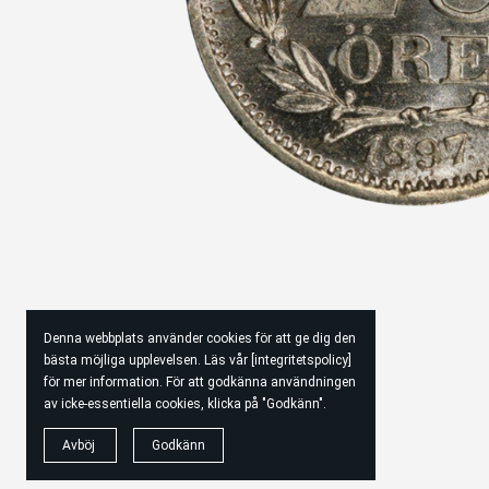
Denna webbplats använder cookies för att ge dig den
bästa möjliga upplevelsen. Läs vår [integritetspolicy]
för mer information. För att godkänna användningen
av icke-essentiella cookies, klicka på "Godkänn".
© 2026
Swemynt
Avböj
Godkänn