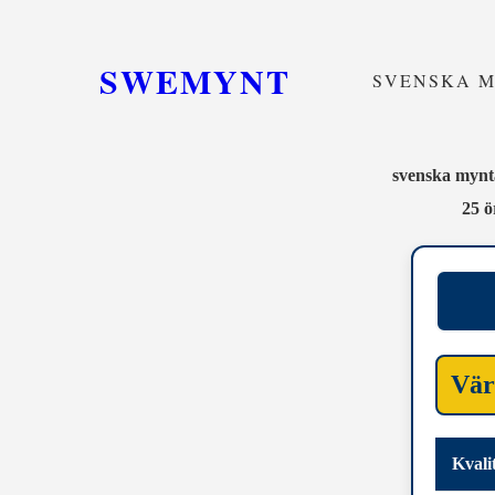
SWEMYNT
SVENSKA 
svenska mynta
25 ö
Vär
Kvali