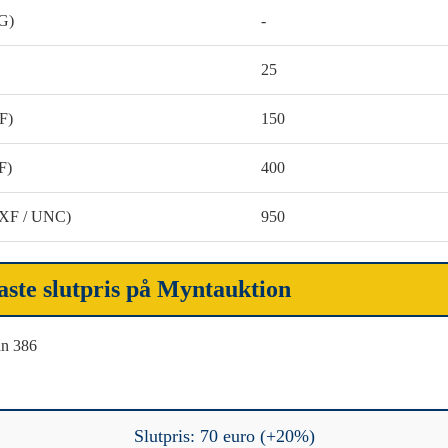
G)
-
25
F)
150
F)
400
(XF / UNC)
950
aste slutpris på Myntauktion
n 386
Slutpris: 70 euro (+20%)