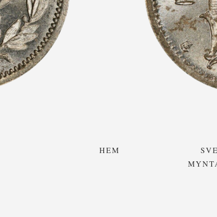
HEM
SV
MYNT