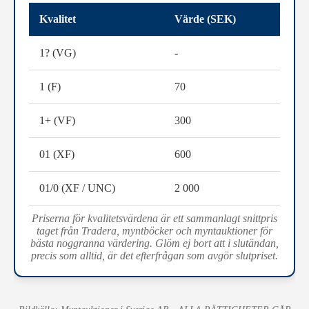
Kvalitet
Värde (SEK)
1? (VG)
-
1 (F)
70
1+ (VF)
300
01 (XF)
600
01/0 (XF / UNC)
2 000
Priserna för kvalitetsvärdena är ett sammanlagt snittpris
taget från Tradera, myntböcker och myntauktioner för
bästa noggranna värdering. Glöm ej bort att i slutändan,
precis som alltid, är det efterfrågan som avgör slutpriset.