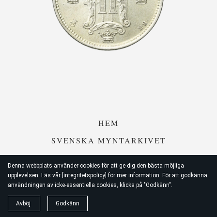
HEM
SVENSKA MYNTARKIVET
SWEMYNTHANDELN
Denna webbplats använder cookies för att ge dig den bästa möjliga
upplevelsen. Läs vår [integritetspolicy] för mer information. För att godkänna
användningen av icke-essentiella cookies, klicka på "Godkänn".
© 2026
Swemynt
Avböj
Godkänn