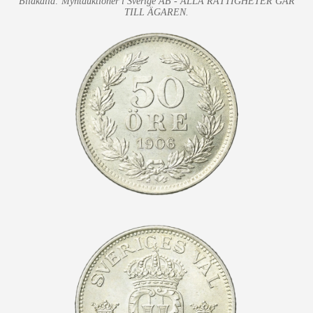
Bildkälla: Myntauktioner i Sverige AB - ALLA RÄTTIGHETER GÅR
TILL ÄGAREN.