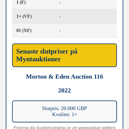
1 (F)
-
1+ (VF)
-
01 (XF)
-
Senaste slutpriser på
Myntauktioner
Morton & Eden Auction 116
2022
Slutpris: 20.000 GBP
Kvalitet: 1+
Priserna för kvalitetsvärdena är ett sammanlagt snittpris