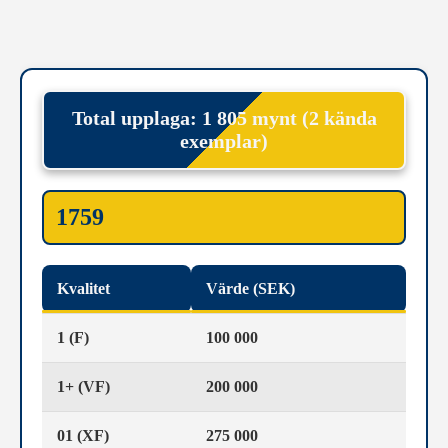
Total upplaga: 1 805 mynt (2 kända
exemplar)
1759
Kvalitet
Värde (SEK)
1 (F)
100 000
1+ (VF)
200 000
01 (XF)
275 000