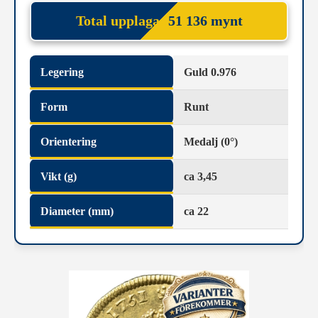
Total upplaga:
51 136 mynt
Legering
Guld 0.976
Form
Runt
Orientering
Medalj (0°)
Vikt (g)
ca 3,45
Diameter (mm)
ca 22