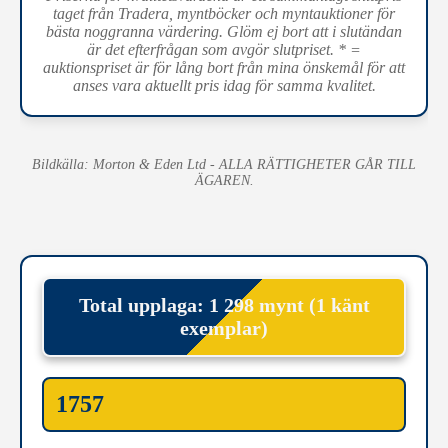
taget från Tradera, myntböcker och myntauktioner för
bästa noggranna värdering. Glöm ej bort att i slutändan
är det efterfrågan som avgör slutpriset. * =
auktionspriset är för lång bort från mina önskemål för att
anses vara aktuellt pris idag för samma kvalitet.
Bildkälla: Morton & Eden Ltd - ALLA RÄTTIGHETER GÅR TILL
ÄGAREN.
Total upplaga: 1 298 mynt (1 känt
exemplar)
1757