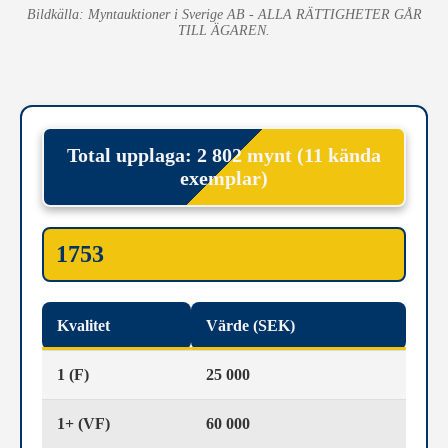
Bildkälla: Myntauktioner i Sverige AB - ALLA RÄTTIGHETER GÅR
TILL ÄGAREN.
Total upplaga: 2 802 mynt (11 kända
exemplar)
1753
Kvalitet
Värde (SEK)
1 (F)
25 000
1+ (VF)
60 000