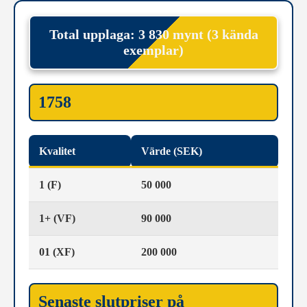
Total upplaga: 3 830 mynt (3 kända
exemplar)
1758
Kvalitet
Värde (SEK)
1 (F)
50 000
1+ (VF)
90 000
01 (XF)
200 000
Senaste slutpriser på