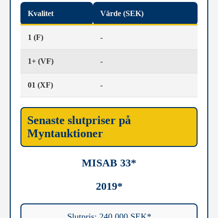
Kvalitet
Värde (SEK)
1 (F)
-
1+ (VF)
-
01 (XF)
-
Senaste slutpriser på
Myntauktioner
MISAB 33*
2019*
Slutpris: 240.000 SEK*