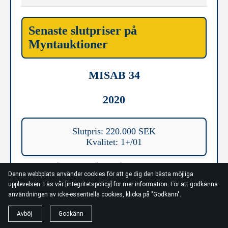
Senaste slutpriser på
Myntauktioner
MISAB 34
2020
Slutpris: 220.000 SEK
Kvalitet: 1+/01
Priserna för kvalitetsvärdena är ett sammanlagt snittpris
Denna webbplats använder cookies för att ge dig den bästa möjliga
taget från Tradera, myntböcker och myntauktioner för
bästa noggranna värdering. Glöm ej bort att i slutändan
upplevelsen. Läs vår [integritetspolicy] för mer information. För att godkänna
är det efterfrågan som avgör slutpriset. * =
användningen av icke-essentiella cookies, klicka på "Godkänn".
auktionspriset är för lång bort från mina önskemål för att
anses vara aktuellt pris idag för samma kvalitet.
Avböj
Godkänn