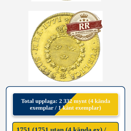
Total upplaga: 2 332 mynt (4 kända
exemplar / 1 känt exemplar)
1751 (1751 utan (4 kända ex) /