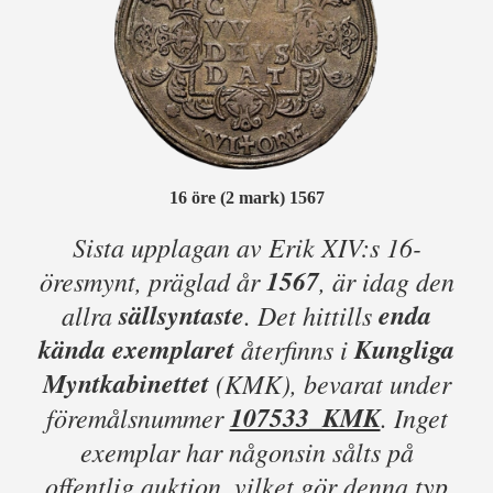
16 öre (2 mark) 1567
Sista upplagan av Erik XIV:s 16-
1567
öresmynt, präglad år
, är idag den
sällsyntaste
enda
allra
. Det hittills
kända exemplaret
Kungliga
återfinns i
Myntkabinettet
(KMK), bevarat under
107533_KMK
föremålsnummer
. Inget
exemplar har någonsin sålts på
offentlig auktion, vilket gör denna typ