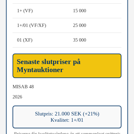
1+ (VF)
15 000
1+/01 (VF/XF)
25 000
01 (XF)
35 000
Senaste slutpriser på
Myntauktioner
MISAB 48
2026
Slutpris: 21.000 SEK (+21%)
Kvalitet: 1+/01
Priserna för kvalitetsvärdena är ett sammanlagt snittpris