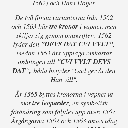
1562) och Hans Höijer.
De två första varianterna från 1562
tre kronor
och 1563 bär
i vapnet, men
skiljer sig genom omskriften: 1562
"DEVS DAT CVI VVLT"
lyder den
,
medan 1563 års upplaga omkastar
"CVI VVLT DEVS
ordningen till
DAT",
båda betyder "Gud ger åt den
Han vill".
År 1565 byttes kronorna i vapnet ut
tre leoparder
mot
, en symbolisk
förändring som följdes upp även 1567.
Årgångarna 1562 och 1563 anses idag