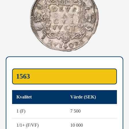
1563
Kvalitet
Värde (SEK)
1 (F)
7 500
1/1+ (F/VF)
10 000