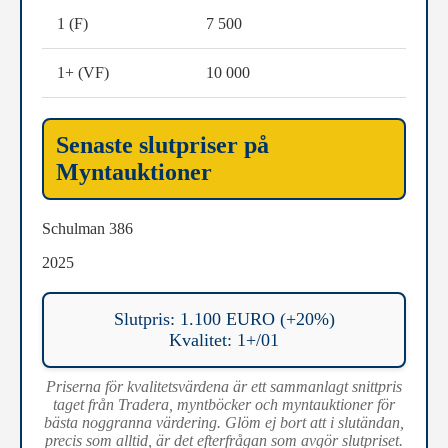
1 (F)
7 500
1+ (VF)
10 000
Senaste slutpriser på
Myntauktioner
Schulman 386
2025
Slutpris: 1.100 EURO (+20%)
Kvalitet: 1+/01
Priserna för kvalitetsvärdena är ett sammanlagt snittpris
taget från Tradera, myntböcker och myntauktioner för
bästa noggranna värdering. Glöm ej bort att i slutändan,
precis som alltid, är det efterfrågan som avgör slutpriset.