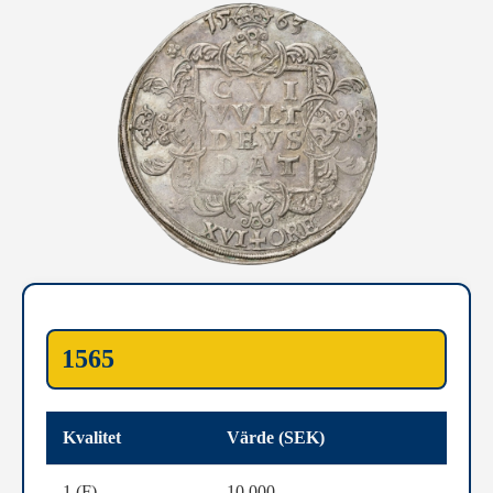
1565
Kvalitet
Värde (SEK)
1 (F)
10 000