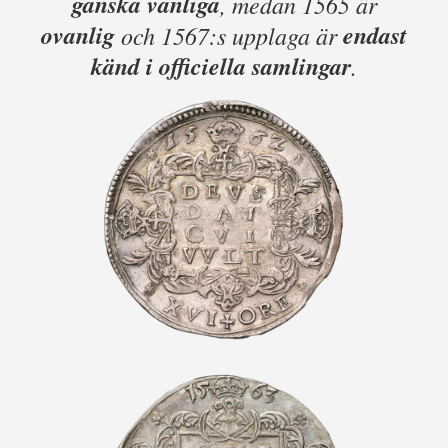
ganska vanliga
, medan 1565 är
ovanlig
endast
och 1567:s upplaga är
känd i officiella samlingar
.