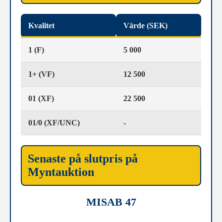
Kvalitet
Värde (SEK)
1 (F)
5 000
1+ (VF)
12 500
01 (XF)
22 500
01/0 (XF/UNC)
-
Senaste på slutpris på
Myntauktion
MISAB 47