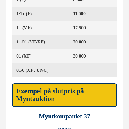
1/1+ (F)
11 000
1+ (VF)
17 500
1+/01 (VF/XF)
20 000
01 (XF)
30 000
01/0 (XF / UNC)
-
Exempel på slutpris på
Myntauktion
Myntkompaniet 37