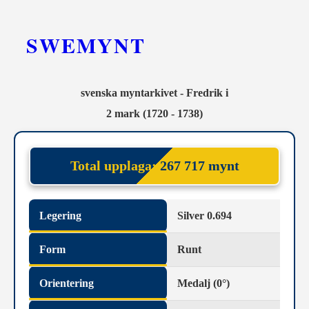
SWEMYNT
svenska myntarkivet - Fredrik i
2 mark (1720 - 1738)
Total upplaga:
267 717 mynt
Legering
Silver 0.694
Form
Runt
Orientering
Medalj (0°)