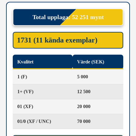
Total upplaga: 52 251 mynt
1731 (11 kända exemplar)
Kvalitet
Värde (SEK)
1 (F)
5 000
1+ (VF)
12 500
01 (XF)
20 000
01/0 (XF / UNC)
70 000