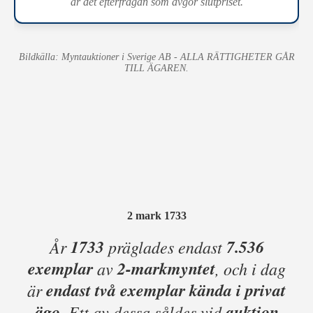
är det efterfrågan som avgör slutpriset.
Bildkälla: Myntauktioner i Sverige AB - ALLA RÄTTIGHETER GÅR
TILL ÄGAREN.
2 mark 1733
1733
7.536
År
präglades endast
exemplar
2-markmyntet
av
, och i dag
endast två exemplar kända i privat
är
ägo
auktion
. Ett av dessa såldes vid