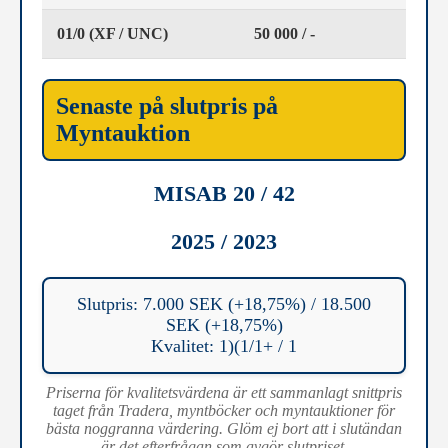
01/0 (XF / UNC)
50 000 / -
Senaste på slutpris på
Myntauktion
MISAB 20 / 42
2025 / 2023
Slutpris: 7.000 SEK (+18,75%) / 18.500
SEK (+18,75%)
Kvalitet: 1)(1/1+ / 1
Priserna för kvalitetsvärdena är ett sammanlagt snittpris
taget från Tradera, myntböcker och myntauktioner för
bästa noggranna värdering. Glöm ej bort att i slutändan
är det efterfrågan som avgör slutpriset.