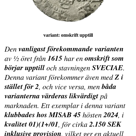
variant:
omskrift upptill
vanligast förekommande varianten
Den
1615
omskrift som
av ½ öret från
har en
börjar upptill
SVECIAE
och stavningen
.
Z i
Denna variant förekommer även med
stället för 2
båda
, och vice versa, men
varianterna värderas likvärdigt
på
marknaden. Ett exemplar i denna variant
klubbades hos MISAB 45
2024
hösten
, i
kvalitet 01)(1+/01
2.150 SEK
, för cirka
inklusive provision
, vilket ger en aktuell