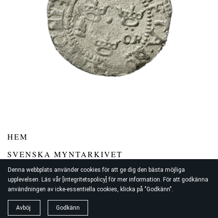
HEM
SVENSKA MYNTARKIVET
SWEMYNTHANDELN
Denna webbplats använder cookies för att ge dig den bästa möjliga
upplevelsen. Läs vår [integritetspolicy] för mer information. För att godkänna
användningen av icke-essentiella cookies, klicka på "Godkänn".
© 2026
Swemynt
Avböj
Godkänn