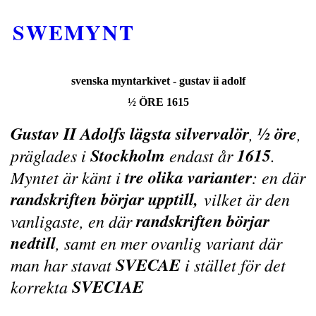
SWEMYNT
svenska myntarkivet - gustav ii adolf
½
ÖRE 1615
Gustav II Adolfs lägsta silvervalör
½ öre
,
,
Stockholm
1615
präglades i
endast år
.
tre olika varianter
Myntet är känt i
: en där
randskriften börjar upptill,
vilket är den
randskriften börjar
vanligaste, en där
nedtill
, samt en mer ovanlig variant där
SVECAE
man har stavat
i stället för det
SVECIAE
korrekta