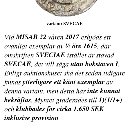
variant:
SVECAE
MISAB 22
2017
Vid
våren
erbjöds ett
½ öre 1615
ovanligt exemplar av
, där
SVECIAE
omskriften
istället är stavad
SVECAE
utan bokstaven I
, det vill säga
.
Enligt auktionshuset ska det sedan tidigare
ytterligare ett känt exemplar
finnas
av
inte kunnat
denna variant, men detta har
bekräftas
1)(1/1+)
. Myntet graderades till
klubbades för cirka 1.650 SEK
och
inklusive provision