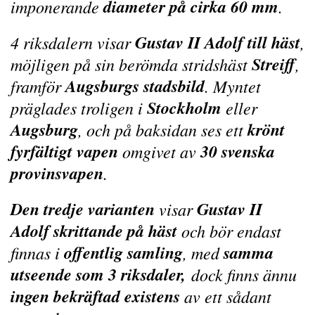
diameter på cirka 60 mm
imponerande
.
Gustav II Adolf till häst
4 riksdalern visar
,
Streiff
möjligen på sin berömda stridshäst
,
Augsburgs stadsbild
framför
. Myntet
Stockholm
präglades troligen i
eller
Augsburg
krönt
, och på baksidan ses ett
fyrfältigt vapen
30 svenska
omgivet av
provinsvapen
.
Den tredje varianten
Gustav II
visar
Adolf skrittande på häst
och bör endast
offentlig samling
samma
finnas i
, med
utseende som 3 riksdaler,
dock finns ännu
ingen bekräftad existens
av ett sådant