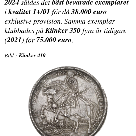
2024
bäst bevarade exemplaret
såldes det
kvalitet 1+/01
38.000 euro
i
för då
exklusive provision. Samma exemplar
Künker 350
klubbades på
fyra år tidigare
2021
75.000 euro
(
) för
.
Künker 410
Bild :