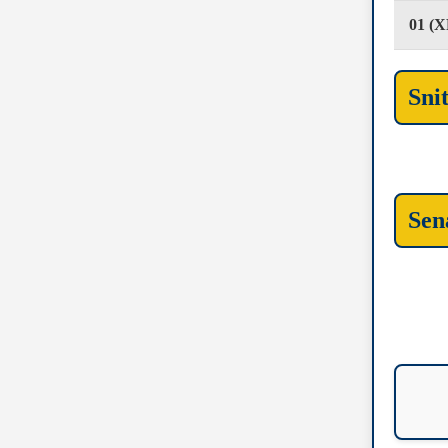
01 (X
Sni
Sen