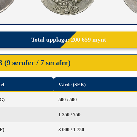
Total upplaga: 200 659 mynt
 (9 serafer / 7 serafer)
tet
Värde (SEK)
G)
500 / 500
1 250 / 750
F)
3 000 / 1 750