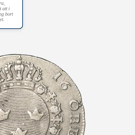
ra,
att i
ng bort
et.