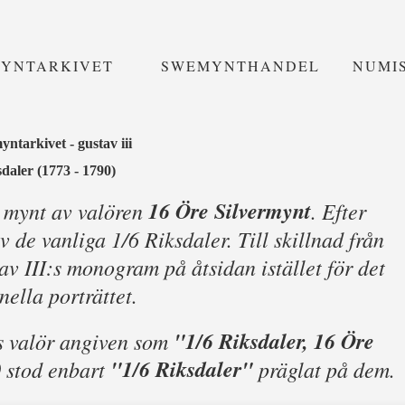
MYNTARKIVET
SWEMYNTHANDEL
NUMI
ntarkivet - gustav iii
sdaler (1773 - 1790)
16 Öre Silvermynt
 mynt av valören
. Efter
 de vanliga 1/6 Riksdaler. Till skillnad från
v III:s monogram på åtsidan istället för det
nella porträttet.
"1/6 Riksdaler, 16 Öre
s valör angiven som
"1/6 Riksdaler"
0 stod enbart
präglat på dem.