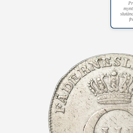
Pr
mynt
slutän
fr