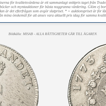
iserna för kvalitetsvärdena är ett sammanlagt snittpris taget från Trade
böcker och myntauktioner för bästa noggranna värdering. Glöm ej bort 
dan är det efterfrågan som avgör slutpriset. * = auktionspriset är för lå
ån mina önskemål för att anses vara aktuellt pris idag för samma kvalit
Bildkälla: MISAB - ALLA RÄTTIGHETER GÅR TILL ÄGAREN.