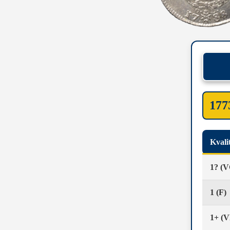
1773
Kvali
1? (V
1 (F)
1+ (V