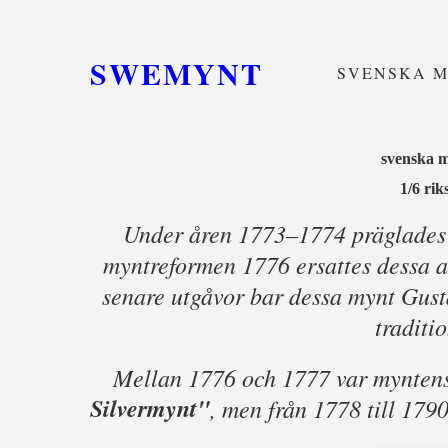
SWEMYNT
SVENSKA 
svenska my
1/6 rik
Under åren 1773–1774 präglades
myntreformen 1776 ersattes dessa av
senare utgåvor bar dessa mynt Gusta
traditio
Mellan 1776 och 1777 var mynten
Silvermynt"
, men från 1778 till 179