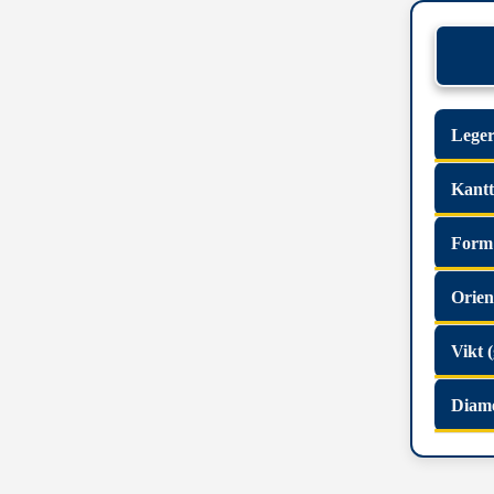
Leger
Kant
Form
Orien
Vikt (
Diam