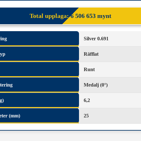
Total upplaga:
6 506 653 mynt
ing
Silver 0.691
typ
Räfflat
Runt
tering
Medalj (0°)
g)
6,2
eter (mm)
25