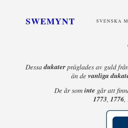
SWEMYNT
SVENSKA 
dukater
Dessa
präglades av guld frå
vanliga dukat
än de
inte
De år som
går att fin
1773
1776
,
,