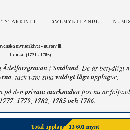
MYNTARKIVET
SWEMYNTHANDEL
NUMI
svenska myntarkivet - gustav iii
1 dukat (1771 - 1786)
Ädelforsgruvan
Småland
m
n
i
. De är betydligt
erna
väldigt låga upplagor
, tack vare sina
.
privata marknaden
na på den
just nu är följand
1777
1779
1782
1785 och 1786
,
,
,
.
Total upplaga:
13 601 mynt