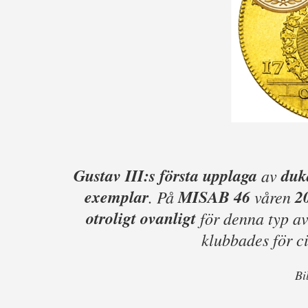
Gustav III:s första upplaga
duk
av
exemplar
MISAB 46
2
. På
våren
otroligt ovanligt
för denna typ av
klubbades för c
Bi