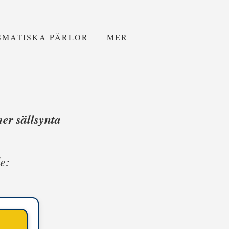
SMATISKA PÄRLOR
MER
er sällsynta
e: