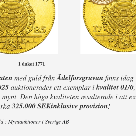
1 dukat 1771
aten
Ädelforsgruvan
med guld från
finns idag
025
kvalitet 01/0
auktionerades ett exemplar i
 mynt. Den höga kvaliteten resulterade i att e
325.000 SEK
inklusive provision
irka
!
ld :
Myntauktioner i Sverige AB