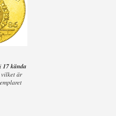
17 kända
 i
, vilket är
xemplaret