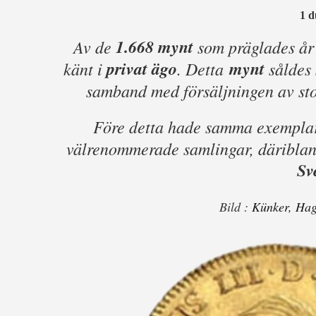
1 d
1.668 mynt
Av de
som präglades å
privat ägo
mynt
känt i
. Detta
såldes 
samband med försäljningen av s
Före detta hade samma exemplar 
välrenommerade samlingar, däribla
Sv
Bild :
Künker, Hag