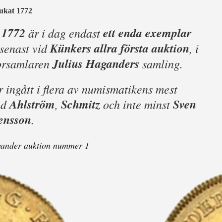
ukat 1772
1772
ett enda exemplar
r
är i dag endast
Künkers allra första auktion
senast vid
, i
Julius Haganders
torsamlaren
samling.
ingått i flera av numismatikens mest
Ahlström
Schmitz
Sven
nd
,
och inte minst
ensson
.
ander auktion nummer 1