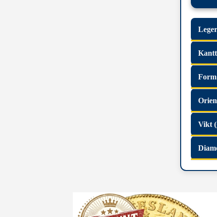
Leger
Kant
Form
Orien
Vikt (
Diam