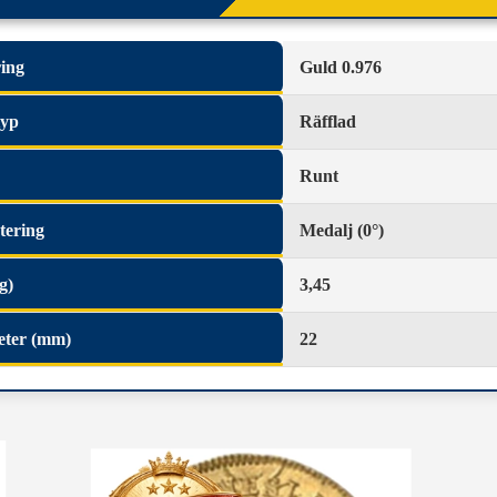
ing
Guld 0.976
typ
Räfflad
Runt
tering
Medalj (0°)
g)
3,45
eter (mm)
22