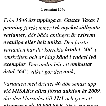
1 penning 1546
1546 års upplaga av Gustav Vasas 1
Från
penning
två mycket sällsynta
förekommer
varianter
extremt
, där båda antingen är
ovanliga eller helt unika
. Den första
årtalet ”46”
varianten har det korrekta
i
känd i endast två
omskriften och är idag
exemplar
omkastat
. Den andra bär ett
årtal ”64”
unik
, vilket gör den
.
46
Varianten med årtalet
dök senast upp
MISAB:s allra första auktion år 2009
vid
,
1?/1
där den klassades till
och gavs ett
utropspris på 20.000 SEK
. Trots sin stora