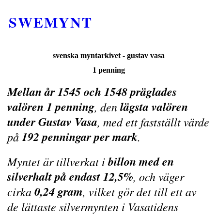
SWEMYNT
svenska myntarkivet - gustav vasa
1 penning
Mellan år 1545 och 1548 präglades
valören 1 penning
lägsta valören
, den
under Gustav Vasa
, med ett fastställt värde
192 penningar per mark
på
.
billon med en
Myntet är tillverkat i
silverhalt på endast 12,5%
, och väger
0,24 gram
cirka
, vilket gör det till ett av
de lättaste silvermynten i Vasatidens