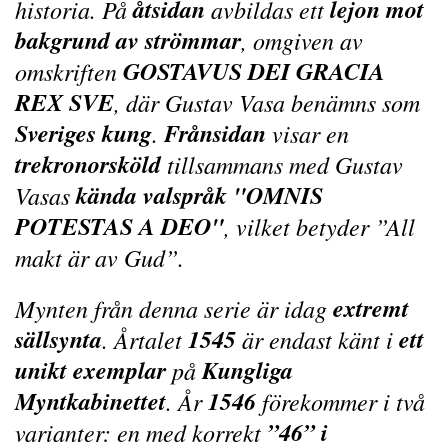
åtsidan
lejon mot
historia. På
avbildas ett
bakgrund av strömmar
, omgiven av
GOSTAVUS DEI GRACIA
omskriften
REX SVE
, där Gustav Vasa benämns som
Sveriges kung
Frånsidan
.
visar en
trekronorsköld
tillsammans med Gustav
kända valspråk "OMNIS
Vasas
POTESTAS A DEO"
, vilket betyder
”All
makt är av Gud”
.
extremt
Mynten från denna serie är idag
sällsynta
1545
ett
. Årtalet
är endast känt i
unikt exemplar
Kungliga
på
Myntkabinettet
1546
. År
förekommer i två
”46” i
varianter: en med korrekt