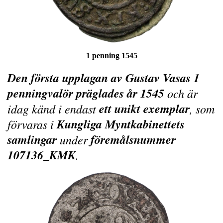
1 penning 1545
Den första upplagan av Gustav Vasas 1
penningvalör präglades år 1545
och är
ett unikt exemplar
idag känd i endast
, som
Kungliga Myntkabinettets
förvaras i
samlingar
föremålsnummer
under
107136_KMK
.