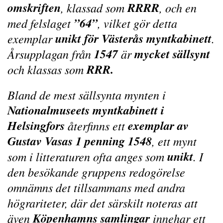
omskriften
RRRR
, klassad som
, och en
”64”
med felslaget
, vilket gör detta
unikt för Västerås myntkabinett
exemplar
.
1547
mycket sällsynt
Årsupplagan från
är
RRR.
och klassas som
Bland de mest sällsynta mynten i
Nationalmuseets myntkabinett i
Helsingfors
exemplar av
återfinns ett
Gustav Vasas 1 penning 1548
, ett mynt
unikt
som i litteraturen ofta anges som
. I
den besökande gruppens redogörelse
omnämns det tillsammans med andra
högrariteter, där det särskilt noteras att
Köpenhamns samlingar
även
innehar ett