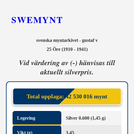
SWEMYNT
svenska myntarkivet - gustaf v
25 Öre (1910 - 1941)
Vid värdering av (-) hänvisas till
aktuellt silverpris.
Total upplaga:
42 530 016 mynt
Legering
Silver 0.600 (1,45 g)
Vikt (g)
3,45