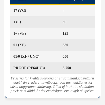
1? (VG)
-
1 (F)
50
1+ (VF)
125
01 (XF)
350
01/0 (XF / UNC)
650
PROOF (PF64UC))
3 750
Priserna för kvalitetsvärdena är ett sammanlagt snittpris
taget från Tradera, myntböcker och myntauktioner för
bästa noggranna värdering. Glöm ej bort att i slutändan,
precis som alltid, är det efterfrågan som avgör slutpriset.