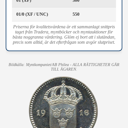
01 (XF)
300
01/0 (XF / UNC)
550
Priserna för kvalitetsvärdena är ett sammanlagt snittpris
taget från Tradera, myntböcker och myntauktioner för
bästa noggranna värdering. Glöm ej bort att i slutändan,
precis som alltid, är det efterfrågan som avgör slutpriset.
Bildkälla: Myntkompaniet/AB Philea - ALLA RÄTTIGHETER GÅR
TILL ÄGAREN.