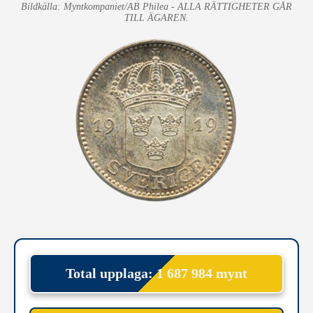
Bildkälla: Myntkompaniet/AB Philea - ALLA RÄTTIGHETER GÅR
TILL ÄGAREN.
Total upplaga: 1 687 984 mynt