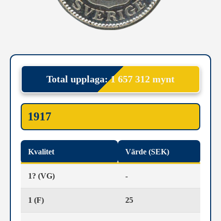
Total upplaga: 1 657 312 mynt
1917
Kvalitet
Värde (SEK)
1? (VG)
-
1 (F)
25