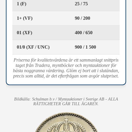
1 (F)
25 / 75
1+ (VF)
90 / 200
01 (XF)
400 / 650
01/0 (XF / UNC)
900 / 1 500
Priserna för kvalitetsvärdena är ett sammanlagt snittpris
taget från Tradera, myntböcker och myntauktioner för
bästa noggranna värdering. Glöm ej bort att i slutändan,
precis som alltid, är det efterfrågan som avgör slutpriset.
Bildkälla: Schulman b.v / Myntauktioner i Sverige AB - ALLA
RÄTTIGHETER GÅR TILL ÄGAREN.