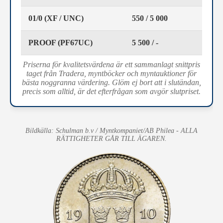
01/0 (XF / UNC)
550 / 5 000
PROOF (PF67UC)
5 500 / -
Priserna för kvalitetsvärdena är ett sammanlagt snittpris
taget från Tradera, myntböcker och myntauktioner för
bästa noggranna värdering. Glöm ej bort att i slutändan,
precis som alltid, är det efterfrågan som avgör slutpriset.
Bildkälla: Schulman b.v / Myntkompaniet/AB Philea - ALLA
RÄTTIGHETER GÅR TILL ÄGAREN.