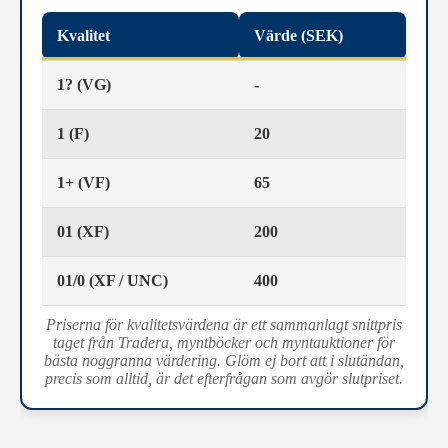
Kvalitet
Värde (SEK)
1? (VG)
-
1 (F)
20
1+ (VF)
65
01 (XF)
200
01/0 (XF / UNC)
400
Priserna för kvalitetsvärdena är ett sammanlagt snittpris
taget från Tradera, myntböcker och myntauktioner för
bästa noggranna värdering. Glöm ej bort att i slutändan,
precis som alltid, är det efterfrågan som avgör slutpriset.