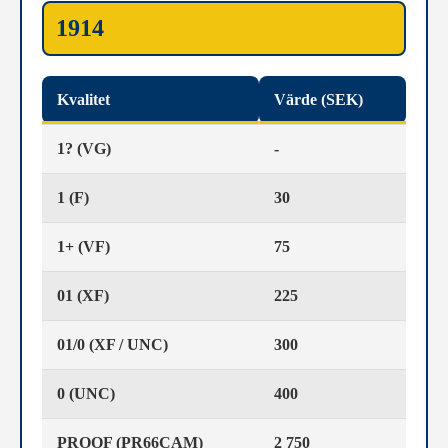
1914
Kvalitet
Värde (SEK)
1? (VG)
-
1 (F)
30
1+ (VF)
75
01 (XF)
225
01/0 (XF / UNC)
300
0 (UNC)
400
PROOF (PR66CAM)
2 750