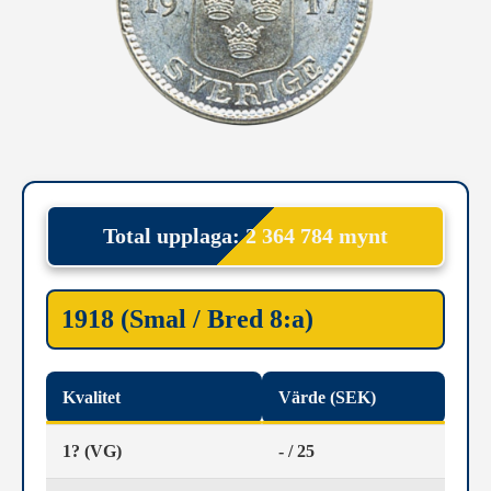
Total upplaga: 2 364 784 mynt
1918 (Smal / Bred 8:a)
Kvalitet
Värde (SEK)
1? (VG)
- / 25