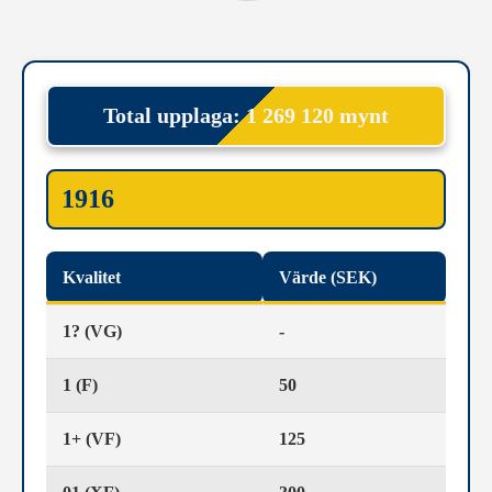
Total upplaga: 1 269 120 mynt
1916
Kvalitet
Värde (SEK)
1? (VG)
-
1 (F)
50
1+ (VF)
125