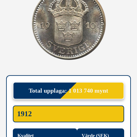
Total upplaga: 1 013 740 mynt
1912
Kvalitet
Värde (SEK)