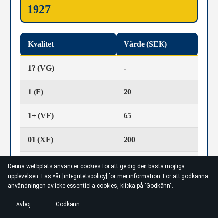
1927
Kvalitet
Värde (SEK)
1? (VG)
-
1 (F)
20
1+ (VF)
65
01 (XF)
200
01/0 (XF / UNC)
400
Denna webbplats använder cookies för att ge dig den bästa möjliga
upplevelsen. Läs vår [integritetspolicy] för mer information. För att godkänna
Priserna för kvalitetsvärdena är ett sammanlagt snittpris
användningen av icke-essentiella cookies, klicka på "Godkänn".
taget från Tradera, myntböcker och myntauktioner för
bästa noggranna värdering. Glöm ej bort att i slutändan,
Avböj
Godkänn
precis som alltid, är det efterfrågan som avgör slutpriset.