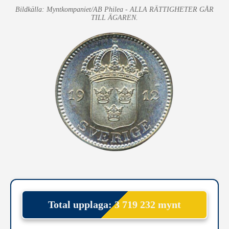
Bildkälla: Myntkompaniet/AB Philea - ALLA RÄTTIGHETER GÅR
TILL ÄGAREN.
Total upplaga: 3 719 232 mynt