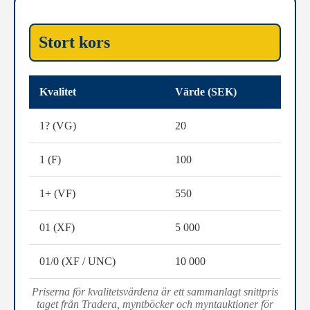
Stort kors
Kvalitet
Värde (SEK)
1? (VG)
20
1 (F)
100
1+ (VF)
550
01 (XF)
5 000
01/0 (XF / UNC)
10 000
Priserna för kvalitetsvärdena är ett sammanlagt snittpris
taget från Tradera, myntböcker och myntauktioner för