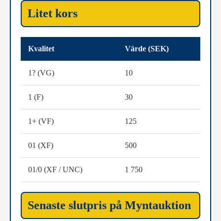
Litet kors
Kvalitet
Värde (SEK)
1? (VG)
10
1 (F)
30
1+ (VF)
125
01 (XF)
500
01/0 (XF / UNC)
1 750
Senaste slutpris på Myntauktion