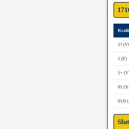
171
Kvali
1? (V
1 (F)
1+ (V
01 (X
01/0
Slu