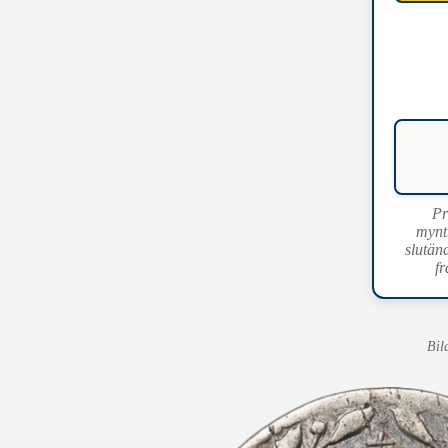
Pr
mynt
slutän
fr
Bil