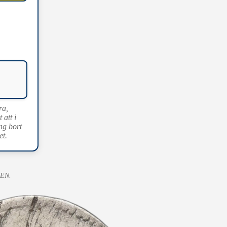
ra,
att i
ng bort
et.
REN.