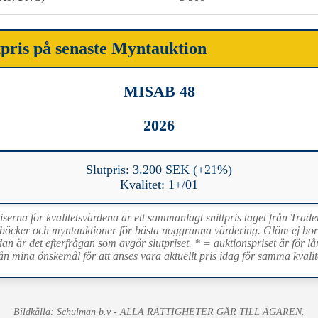
tpris på senaste Myntauktion
MISAB 48
2026
Slutpris: 3.200 SEK (+21%)
Kvalitet: 1+/01
iserna för kvalitetsvärdena är ett sammanlagt snittpris taget från Trade
böcker och myntauktioner för bästa noggranna värdering. Glöm ej bort 
dan är det efterfrågan som avgör slutpriset. * = auktionspriset är för lå
ån mina önskemål för att anses vara aktuellt pris idag för samma kvalit
Bildkälla: Schulman b.v - ALLA RÄTTIGHETER GÅR TILL ÄGAREN.