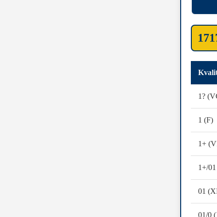
171
Kvali
1? (V
1 (F)
1+ (V
1+/01
01 (X
01/0