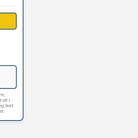
ra,
att i
ng bort
et.