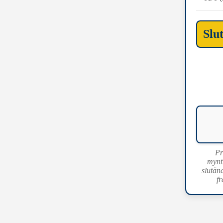
Slu
Pr
mynt
slutän
fr