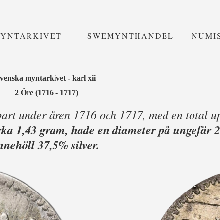
MYNTARKIVET
SWEMYNTHANDEL
NUMI
svenska myntarkivet - karl xii
2 Öre (1716 - 1717)
bart under åren 1716 och 1717, med en total u
rka 1,43 gram, hade en diameter på ungefär
nnehöll 37,5% silver.