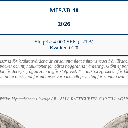
MISAB 48
2026
Slutpris: 4.000 SEK (+21%)
Kvalitet: 01/0
iserna för kvalitetsvärdena är ett sammanlagt snittpris taget från Trade
böcker och myntauktioner för bästa noggranna värdering. Glöm ej bort 
dan är det efterfrågan som avgör slutpriset. * = auktionspriset är för lå
ån mina önskemål för att anses vara aktuellt pris idag för samma kvalit
dkälla: Myntauktioner i Sverige AB - ALLA RÄTTIGHETER GÅR TILL ÄGA