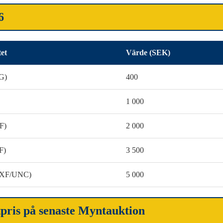
6
tet
Värde (SEK)
G)
400
1 000
F)
2 000
F)
3 500
 (XF/UNC)
5 000
tpris på senaste Myntauktion