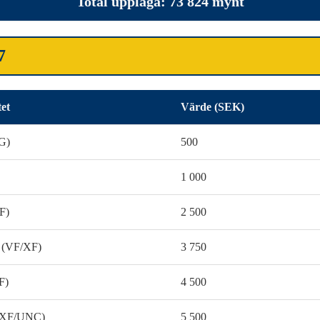
Total upplaga: 73 824 mynt
7
tet
Värde (SEK)
G)
500
1 000
F)
2 500
 (VF/XF)
3 750
F)
4 500
 (XF/UNC)
5 500