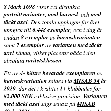
8 Mark 1698
visar två distinkta
porträttvarianter
med harnesk
med
,
och
täckt axel
. Den totala upplagan för året
6.448 exemplar
uppgick till
, och i dag är
8 exemplar
harneskvarianten
endast
av
7 exemplar
varianten med täckt
samt
av
axel
kända, vilket placerar båda i den
raritetsklassen
absoluta
.
bättre bevarade exemplaren
Ett av de
av
harneskvarianten
MISAB 34
år
såldes via
2020
1+
, där det i kvalitet
klubbades för
82.000 SEK
Varianten
exklusive provision.
med täckt axel
MISAB
sågs senast på