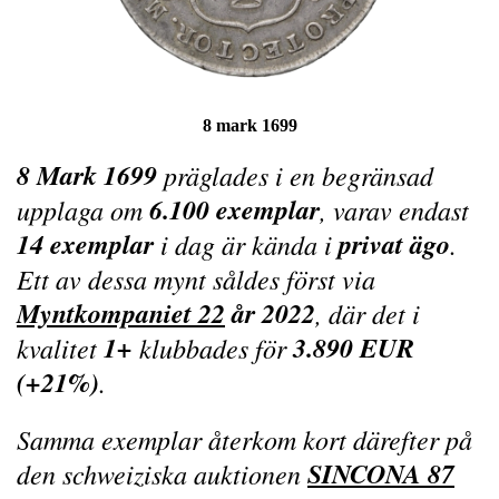
8 mark 1699
8 Mark 1699
präglades i en begränsad
6.100 exemplar
upplaga om
, varav endast
14 exemplar
privat ägo
i dag är kända i
.
Ett av dessa mynt såldes först via
Myntkompaniet 22
år 2022
, där det i
1+
3.890 EUR
kvalitet
klubbades för
(+21%)
.
Samma exemplar återkom kort därefter på
SINCONA 87
den schweiziska auktionen