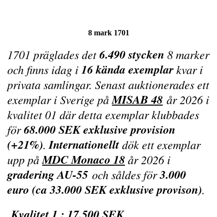
8 mark 1701
6.490 stycken
1701 präglades det
8 marker
16 kända exemplar
och finns idag i
kvar i
privata samlingar. Senast auktionerades ett
MISAB 4
8
exemplar i Sverige på
år 2026 i
kvalitet 01 där detta exemplar klubbades
68.000 SEK exklusive provision
för
(+21%)
Internationellt
.
dök ett exemplar
MDC Monaco 18
upp på
år 2026 i
gradering AU-55
3.000
och såldes för
euro (ca 33.000 SEK exklusive provison)
.
Kvalitet 1 : 17.500 SEK