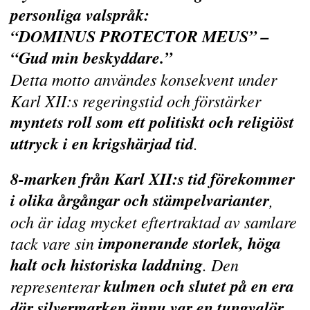
personliga valspråk:
“DOMINUS PROTECTOR MEUS” –
“Gud min beskyddare.”
Detta motto användes konsekvent under
Karl XII:s regeringstid och förstärker
myntets roll som ett politiskt och religiöst
uttryck i en krigshärjad tid
.
8-marken från Karl XII:s tid förekommer
i olika årgångar och stämpelvarianter
,
och är idag mycket eftertraktad av samlare
imponerande storlek, höga
tack vare sin
halt och historiska laddning
. Den
kulmen och slutet på en era
representerar
där silvermarken ännu var en tungvalör