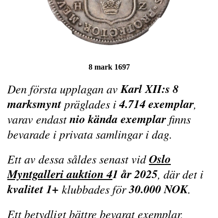
8 mark 1697
Karl XII:s 8
Den första upplagan av
marksmynt
4.714 exemplar
präglades i
,
nio kända exemplar
varav endast
finns
bevarade i privata samlingar i dag.
Oslo
Ett av dessa såldes senast vid
Myntgalleri auktion 4
1 år 2025
, där det i
kvalitet 1+
30.000 NOK
klubbades för
.
Ett betydligt bättre bevarat exemplar,