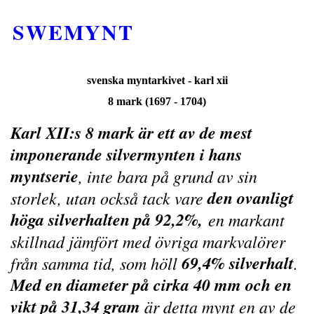
SWEMYNT
svenska myntarkivet - karl xii
8 mark (1697 - 1704)
Karl XII:s 8 mark är ett av de mest
imponerande silvermynten i hans
myntserie
, inte bara på grund av sin
den ovanligt
storlek, utan också tack vare
höga silverhalten på 92,2%,
en markant
skillnad jämfört med övriga markvalörer
69,4% silverhalt
från samma tid, som höll
.
Med en diameter på cirka 40 mm och en
vikt på 31,34 gram
är detta mynt en av de