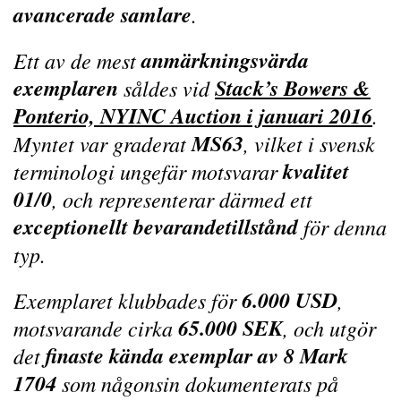
avancerade samlare
.
anmärkningsvärda
Ett av de mest
exemplaren
Stack’s Bowers &
såldes vid
Ponterio, NYINC Auction i januari 2016
.
MS63
Myntet var graderat
, vilket i svensk
kvalitet
terminologi ungefär motsvarar
01/0
, och representerar därmed ett
exceptionellt bevarandetillstånd
för denna
typ.
6.000 USD
Exemplaret klubbades för
,
65.000 SEK
motsvarande cirka
, och utgör
finaste kända exemplar av 8 Mark
det
1704
som någonsin dokumenterats på