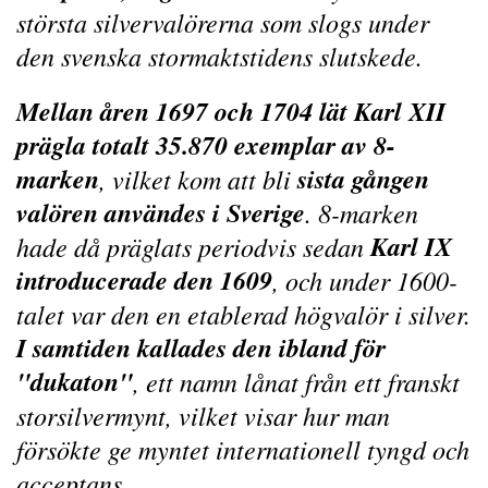
största silvervalörerna som slogs under
den svenska stormaktstidens slutskede.
Mellan åren 1697 och 1704 lät Karl XII
prägla totalt 35.870 exemplar av 8-
marken
sista gången
, vilket kom att bli
valören användes i Sverige
. 8-marken
Karl IX
hade då präglats periodvis sedan
introducerade den 1609
, och under 1600-
talet var den en etablerad högvalör i silver.
I samtiden kallades den ibland för
"dukaton"
, ett namn lånat från ett franskt
storsilvermynt, vilket visar hur man
försökte ge myntet internationell tyngd och
acceptans.