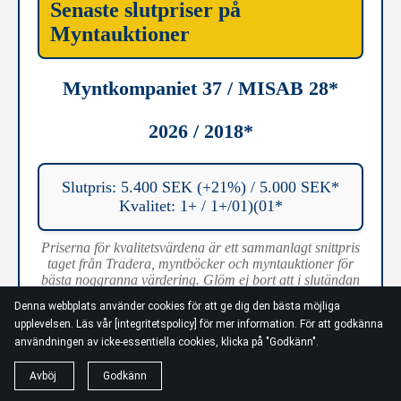
Senaste slutpriser på
Myntauktioner
Myntkompaniet 37 / MISAB 28*
2026 / 2018*
Slutpris: 5.400 SEK (+21%) / 5.000 SEK*
Kvalitet: 1+ / 1+/01)(01*
Priserna för kvalitetsvärdena är ett sammanlagt snittpris
taget från Tradera, myntböcker och myntauktioner för
bästa noggranna värdering. Glöm ej bort att i slutändan
är det efterfrågan som avgör slutpriset. * =
Denna webbplats använder cookies för att ge dig den bästa möjliga
auktionspriset är för lång bort från mina önakwmål för
upplevelsen. Läs vår [integritetspolicy] för mer information. För att godkänna
att anses vara aktuellt pris idag för samma kvalitet.
användningen av icke-essentiella cookies, klicka på "Godkänn".
Avböj
Godkänn
Bildkälla: MISAB - ALLA RÄTTIGHETER GÅR TILL ÄGAREN.