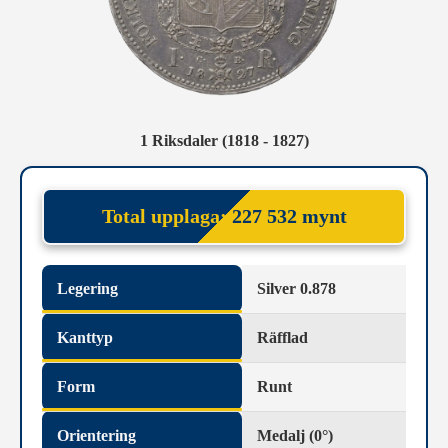
1 Riksdaler (1818 - 1827)
Total upplaga:
227 532 mynt
Legering
Silver 0.878
Kanttyp
Räfflad
Form
Runt
Orientering
Medalj (0°)