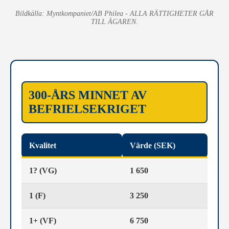
Bildkälla: Myntkompaniet/AB Philea - ALLA RÄTTIGHETER GÅR
TILL ÄGAREN.
300-ÅRS MINNET AV
BEFRIELSEKRIGET
Kvalitet
Värde (SEK)
1? (VG)
1 650
1 (F)
3 250
1+ (VF)
6 750