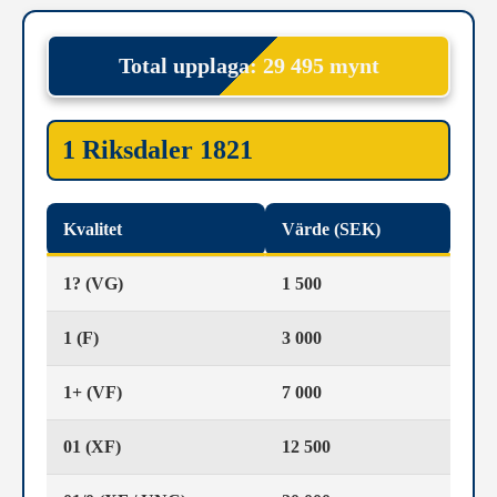
Total upplaga: 29 495 mynt
1 Riksdaler 1821
Kvalitet
Värde (SEK)
1? (VG)
1 500
1 (F)
3 000
1+ (VF)
7 000
01 (XF)
12 500