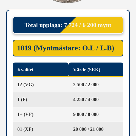
Total upplaga: 7 724 / 6 200 mynt
1819 (Myntmästare: O.L / L.B)
Kvalitet
Värde (SEK)
1? (VG)
2 500 / 2 000
1 (F)
4 250 / 4 000
1+ (VF)
9 000 / 8 000
01 (XF)
20 000 / 21 000