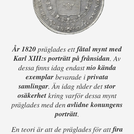
År 1820
fåtal mynt med
präglades ett
Karl XIII:s porträtt på frånsidan
. Av
nio kända
dessa finns idag endast
exemplar
privata
bevarade i
samlingar
stor
. Än idag råder det
osäkerhet
kring varför dessa mynt
avlidne konungens
präglades med den
porträtt
.
fira
En teori är att de präglades för att