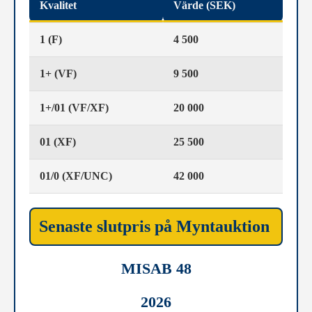
Kvalitet
Värde (SEK)
1 (F)
4 500
1+ (VF)
9 500
1+/01 (VF/XF)
20 000
01 (XF)
25 500
01/0 (XF/UNC)
42 000
Senaste slutpris på Myntauktion
MISAB 48
2026