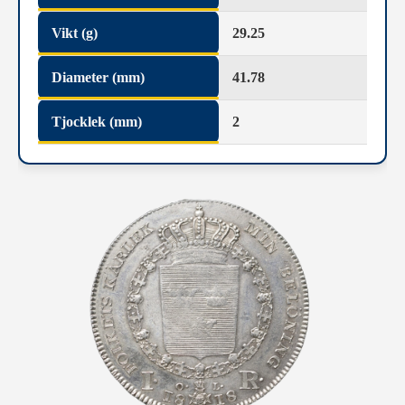
Vikt (g)
29.25
Diameter (mm)
41.78
Tjocklek (mm)
2