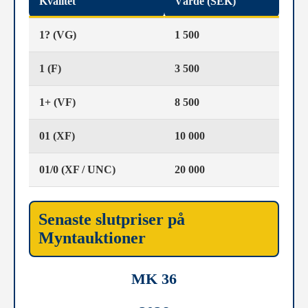
Kvalitet
Värde (SEK)
1? (VG)
1 500
1 (F)
3 500
1+ (VF)
8 500
01 (XF)
10 000
01/0 (XF / UNC)
20 000
Senaste slutpriser på
Myntauktioner
MK 36