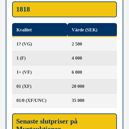
1818
Kvalitet
Värde (SEK)
1? (VG)
2 500
1 (F)
4 000
1+ (VF)
6 000
01 (XF)
20 000
01/0 (XF/UNC)
35 000
Senaste slutpriser på