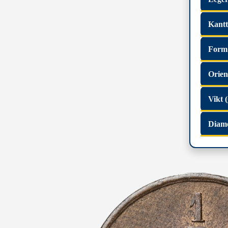
Kant
Form
Orien
Vikt (
Diam