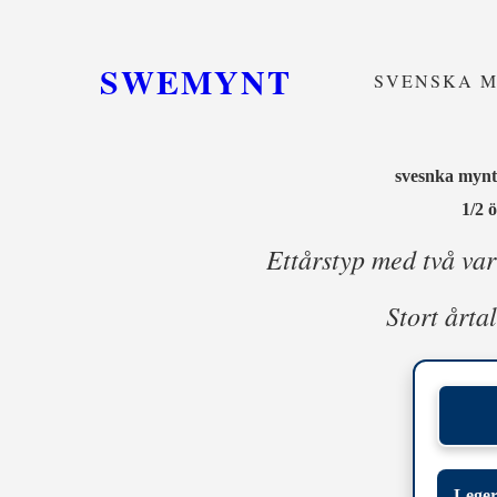
SWEMYNT
SVENSKA 
svesnka mynta
1/2 
Ettårstyp med två vari
Stort årtal
Leger