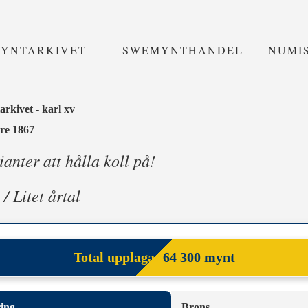
MYNTARKIVET
SWEMYNTHANDEL
NUMI
rkivet - karl xv
öre 1867
anter att hålla koll på!
 / Litet årtal
Total upplaga:
64 300 mynt
ing
Brons