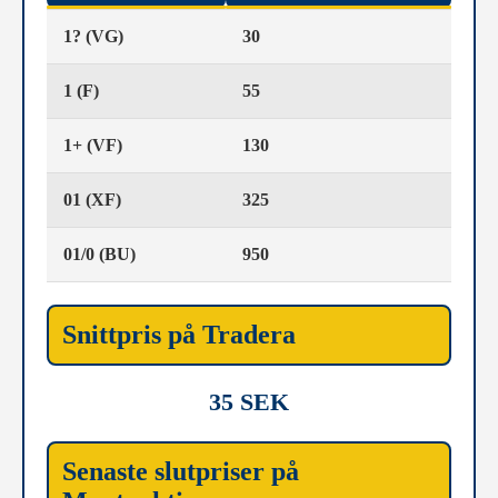
1? (VG)
30
1 (F)
55
1+ (VF)
130
01 (XF)
325
01/0 (BU)
950
Snittpris på Tradera
35 SEK
Senaste slutpriser på