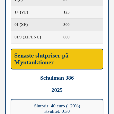
1+ (VF)
125
01 (XF)
300
01/0 (XF/UNC)
600
Senaste slutpriser på
Myntauktioner
Schulman 386
2025
Slutpris: 40 euro (+20%)
Kvalitet: 01/0