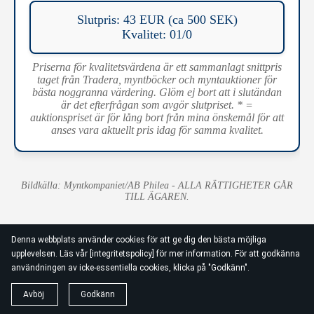
Slutpris: 43 EUR (ca 500 SEK)
Kvalitet: 01/0
Priserna för kvalitetsvärdena är ett sammanlagt snittpris
taget från Tradera, myntböcker och myntauktioner för
bästa noggranna värdering. Glöm ej bort att i slutändan
är det efterfrågan som avgör slutpriset. * =
auktionspriset är för lång bort från mina önskemål för att
anses vara aktuellt pris idag för samma kvalitet.
Bildkälla: Myntkompaniet/AB Philea - ALLA RÄTTIGHETER GÅR
TILL ÄGAREN.
Denna webbplats använder cookies för att ge dig den bästa möjliga
upplevelsen. Läs vår [integritetspolicy] för mer information. För att godkänna
användningen av icke-essentiella cookies, klicka på "Godkänn".
Avböj
Godkänn