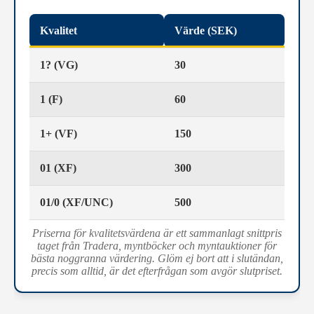
Kvalitet
Värde (SEK)
1? (VG)
30
1 (F)
60
1+ (VF)
150
01 (XF)
300
01/0 (XF/UNC)
500
Priserna för kvalitetsvärdena är ett sammanlagt snittpris
taget från Tradera, myntböcker och myntauktioner för
bästa noggranna värdering. Glöm ej bort att i slutändan,
precis som alltid, är det efterfrågan som avgör slutpriset.