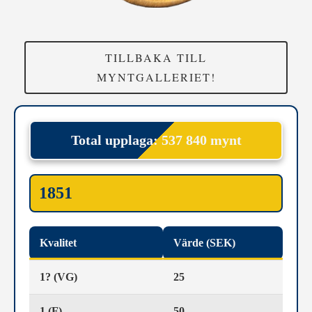
TILLBAKA TILL
MYNTGALLERIET!
Total upplaga: 537 840 mynt
1851
Kvalitet
Värde (SEK)
1? (VG)
25
1 (F)
50