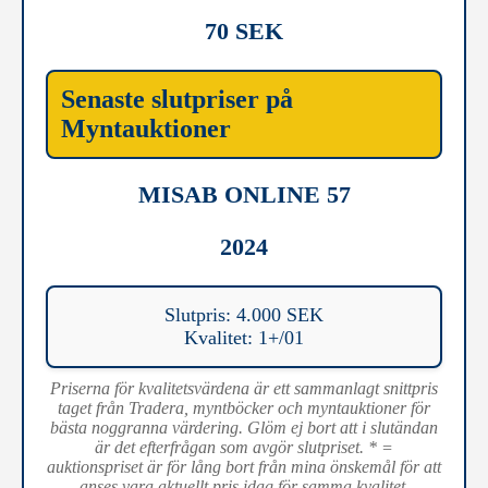
70 SEK
Senaste slutpriser på
Myntauktioner
MISAB ONLINE 57
2024
Slutpris: 4.000 SEK
Kvalitet: 1+/01
Priserna för kvalitetsvärdena är ett sammanlagt snittpris
taget från Tradera, myntböcker och myntauktioner för
bästa noggranna värdering. Glöm ej bort att i slutändan
är det efterfrågan som avgör slutpriset. * =
auktionspriset är för lång bort från mina önskemål för att
anses vara aktuellt pris idag för samma kvalitet.