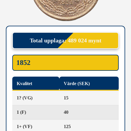
Total upplaga: 489 024 mynt
1852
Kvalitet
Värde (SEK)
1? (VG)
15
1 (F)
40
1+ (VF)
125