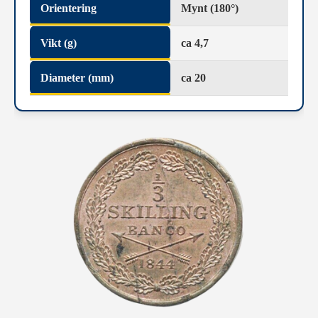
Orientering
Mynt (180°)
Vikt (g)
ca 4,7
Diameter (mm)
ca 20