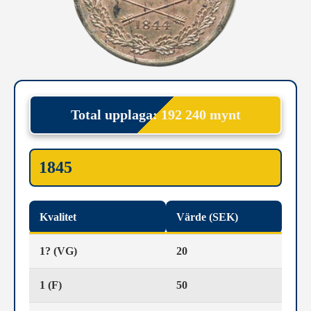
Total upplaga: 192 240 mynt
1845
Kvalitet
Värde (SEK)
1? (VG)
20
1 (F)
50