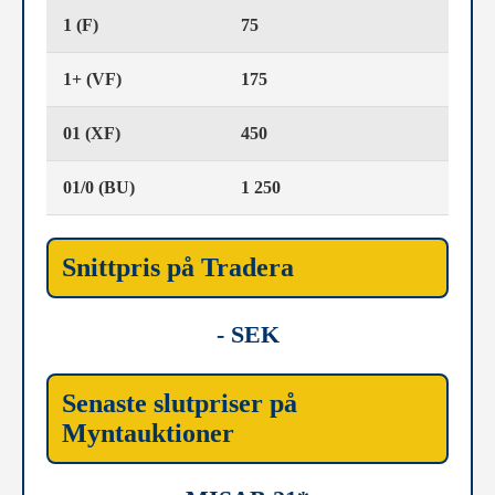
1 (F)
75
1+ (VF)
175
01 (XF)
450
01/0 (BU)
1 250
Snittpris på Tradera
- SEK
Senaste slutpriser på
Myntauktioner