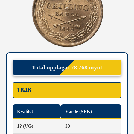
Total upplaga: 78 768 mynt
1846
Kvalitet
Värde (SEK)
1? (VG)
30