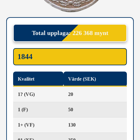
Total upplaga: 226 368 mynt
1844
Kvalitet
Värde (SEK)
1? (VG)
20
1 (F)
50
1+ (VF)
130