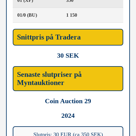
01 (XF)
350
01/0 (BU)
1 150
Snittpris på Tradera
30 SEK
Senaste slutpriser på
Myntauktioner
Coin Auction 29
2024
Slutpris: 30 EUR (ca 350 SEK)