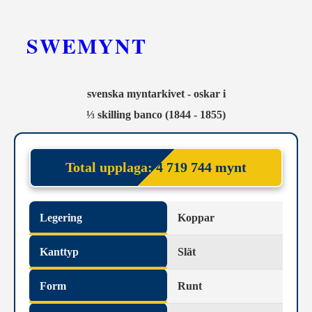
SWEMYNT
svenska myntarkivet - oskar i
⅓ skilling banco (1844 - 1855)
Total upplaga:
4 719 744 mynt
Legering
Koppar
Kanttyp
Slät
Form
Runt