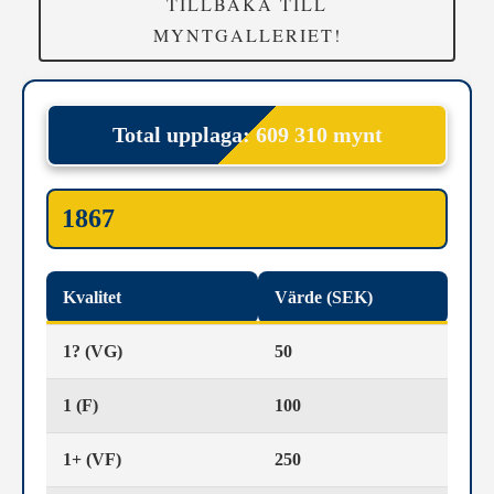
TILLBAKA TILL
MYNTGALLERIET!
Total upplaga: 609 310 mynt
1867
Kvalitet
Värde (SEK)
1? (VG)
50
1 (F)
100
1+ (VF)
250