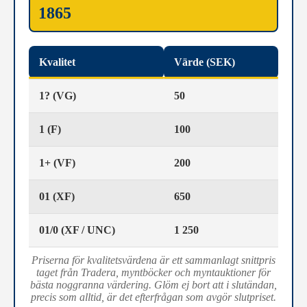
1865
Kvalitet
Värde (SEK)
1? (VG)
50
1 (F)
100
1+ (VF)
200
01 (XF)
650
01/0 (XF / UNC)
1 250
Priserna för kvalitetsvärdena är ett sammanlagt snittpris
taget från Tradera, myntböcker och myntauktioner för
bästa noggranna värdering. Glöm ej bort att i slutändan,
precis som alltid, är det efterfrågan som avgör slutpriset.