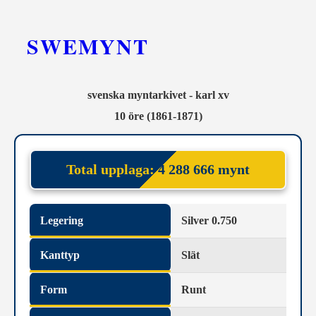
SWEMYNT
svenska myntarkivet - karl xv
10 öre (1861-1871)
Total upplaga:
4 288 666 mynt
Legering
Silver 0.750
Kanttyp
Slät
Form
Runt