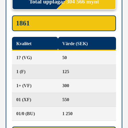
Total upplaga: 304 566 mynt
1861
Kvalitet
Värde (SEK)
1? (VG)
50
1 (F)
125
1+ (VF)
300
01 (XF)
550
01/0 (BU)
1 250