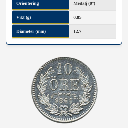
Orientering
Medalj (0°)
Vikt (g)
0.85
Diameter (mm)
12.7