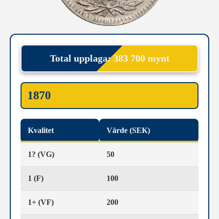
Total upplaga: 383 700 mynt
1870
Kvalitet
Värde (SEK)
1? (VG)
50
1 (F)
100
1+ (VF)
200