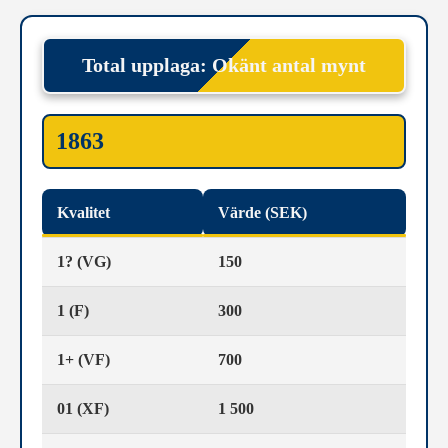
Total upplaga: Okänt antal mynt
1863
Kvalitet
Värde (SEK)
1? (VG)
150
1 (F)
300
1+ (VF)
700
01 (XF)
1 500