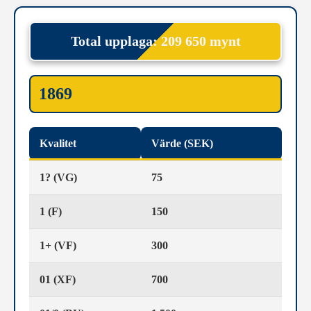
Total upplaga: 209 650 mynt
1869
Kvalitet
Värde (SEK)
1? (VG)
75
1 (F)
150
1+ (VF)
300
01 (XF)
700