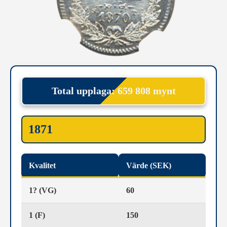
Total upplaga: 659 808 mynt
1871
Kvalitet
Värde (SEK)
1? (VG)
60
1 (F)
150