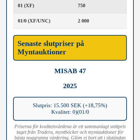
01 (XF)
750
01/0 (XF/UNC)
2 000
Senaste slutpriser på
Myntauktioner
MISAB 47
2025
Slutpris: 15.500 SEK (+18,75%)
Kvalitet: 0)(01/0
Priserna för kvalitetsvärdena är ett sammanlagt snittpris
taget från Tradera, myntböcker och myntauktioner för
bästa noggranna värdering. Glöm ej bort att i slutändan