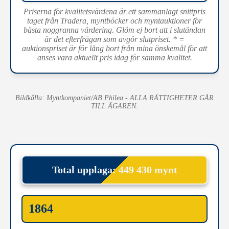
Priserna för kvalitetsvärdena är ett sammanlagt snittpris
taget från Tradera, myntböcker och myntauktioner för
bästa noggranna värdering. Glöm ej bort att i slutändan
är det efterfrågan som avgör slutpriset. * =
auktionspriset är för lång bort från mina önskemål för att
anses vara aktuellt pris idag för samma kvalitet.
Bildkälla: Myntkompaniet/AB Philea - ALLA RÄTTIGHETER GÅR
TILL ÄGAREN.
Total upplaga: 449 430 mynt
1864